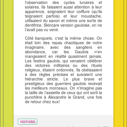
l'observation des cycles lunaires et
solaires. Ils faisaient aussi attention à leur
apparence, soignaient leur coiffure (qu'ils
teignaient parfois) et leur moustache,
utilisaient du savon et même une sorte de
dentifrice. Skincare version gauloise, on ne
l'avait pas vu venir.
Côté banquets, c'est la même chose. On
était loin des repas chaotiques de notre
imaginaire, avec des sangliers en
abondance, car les Gaulois n'en
mangeaient en réalité quasiment jamais.
Les festins gaulois, qui venaient célébrer
des victoires militaires ou des rituels
religieux, étaient ordonnés. Ils obéissaient
à des règles précises et suivaient une
hiérarchie stricte. Le plus brave et
prestigieux des guerriers gaulois recevait
les meilleurs morceaux. On n'imagine pas
la taille de l'assiette de ceux qui ont sorti la
punchline à Alexandre le Grand, une fois
de retour chez eux!
histoire