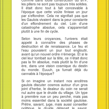
Comme dans toute construction du BTP,
les piliers ne sont pas toujours très solides.
Il était donc tout à fait concevable à
l'époque que cette voûte finisse un jour
par s'effondrer. Cela ne signifiait pas que
les Gaulois vivaient dans la peur constante
d'un effondrement du ciel. Loin d'une
catastrophe absolue, cela s'apparentait
plutôt à une fin de cycle.
Selon leurs croyances, l'univers était
appelé à connaître des phases de
destruction et de renaissance. Le feu et
l'eau pouvaient un jour tout engloutir,
avant qu'un nouvel ordre n'émerge. Et si le
ciel leur tombait sur la tête, ce n'était donc
pas la fin absolue, mais plutôt la fin d'une
ère, dans une vision cosmique du destin
du monde. Euuuh, ça fumait déjà du
cannabis à l'époque?
Si on imagine un instant nos ancêtres
gaulois discuter cosmos autour d'un gros
joint d'herbe, le dealeur du coin ne serait
nul autre que le druide du village. Un type
à première vue un peu perché, mais pas
moins essentiel dans la société gauloise.
Prêtre, savant, juge, mais aussi conseiller
politique, le druide détenait le savoir,