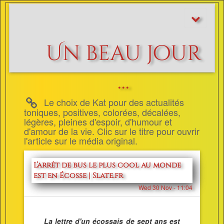
Afficher/m
le
menu
Un beau jour
...
Le choix de Kat pour des actualités
toniques, positives, colorées, décalées,
légères, pleines d'espoir, d'humour et
d'amour de la vie. Clic sur le titre pour ouvrir
l'article sur le média original.
L’arrêt de bus le plus cool au monde
est en Écosse | Slate.fr
Wed 30 Nov - 11:04
La lettre d'un écossais de sept ans est