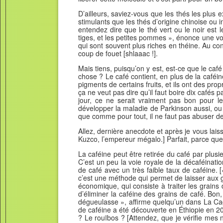
D’ailleurs, saviez-vous que les thés les plus 
stimulants que les thés d’origine chinoise ou
entendez dire que le thé vert ou le noir est l
tiges, et les petites pommes », énonce une vo
qui sont souvent plus riches en théine. Au con
coup de fouet [shlaaac !].
Mais tiens, puisqu’on y est, est-ce que le caf
chose ? Le café contient, en plus de la caféi
pigments de certains fruits, et ils ont des pr
ça ne veut pas dire qu’il faut boire dix cafés p
jour, ce ne serait vraiment pas bon pour l
développer la maladie de Parkinson aussi, ou
que comme pour tout, il ne faut pas abuser d
Allez, dernière anecdote et après je vous lais
Kuzco, l’empereur mégalo.] Parfait, parce que
La caféine peut être retirée du café par plusi
C’est un peu la voie royale de la décaféinatio
de café avec un très faible taux de caféine.
c’est une méthode qui permet de laisser aux 
économique, qui consiste à traiter les grain
d’éliminer la caféine des grains de café. Bon
dégueulasse », affirme quelqu’un dans La Cage
de caféine a été découverte en Éthiopie en 2004
? Le rouïbos ? [Attendez, que je vérifie mes no