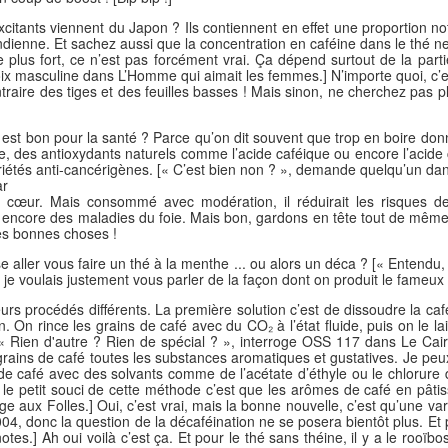
excitants viennent du Japon ? Ils contiennent en effet une proportion n
 indienne. Et sachez aussi que la concentration en caféine dans le thé 
e plus fort, ce n’est pas forcément vrai. Ça dépend surtout de la parti
ix masculine dans L’Homme qui aimait les femmes.] N’importe quoi, c’e
traire des tiges et des feuilles basses ! Mais sinon, ne cherchez pas 
é est bon pour la santé ? Parce qu’on dit souvent que trop en boire donn
ne, des antioxydants naturels comme l’acide caféique ou encore l’acide
opriétés anti-cancérigènes. [« C’est bien non ? », demande quelqu’un d
ar
e cœur. Mais consommé avec modération, il réduirait les risques de
 encore des maladies du foie. Mais bon, gardons en tête tout de mêm
es bonnes choses !
se aller vous faire un thé à la menthe ... ou alors un déca ? [« Entend
 je voulais justement vous parler de la façon dont on produit le fameux
eurs procédés différents. La première solution c’est de dissoudre la caf
n. On rince les grains de café avec du CO₂ à l’état fluide, puis on le la
 [« Rien d'autre ? Rien de spécial ? », interroge OSS 117 dans Le Cair
grains de café toutes les substances aromatiques et gustatives. Je peu
s de café avec des solvants comme de l’acétate d’éthyle ou le chlorure
, le petit souci de cette méthode c’est que les arômes de café en pât
 aux Folles.] Oui, c’est vrai, mais la bonne nouvelle, c’est qu’une var
, donc la question de la décaféination ne se posera bientôt plus. Et pour
tes.] Ah oui voilà c’est ça. Et pour le thé sans théine, il y a le rooïb