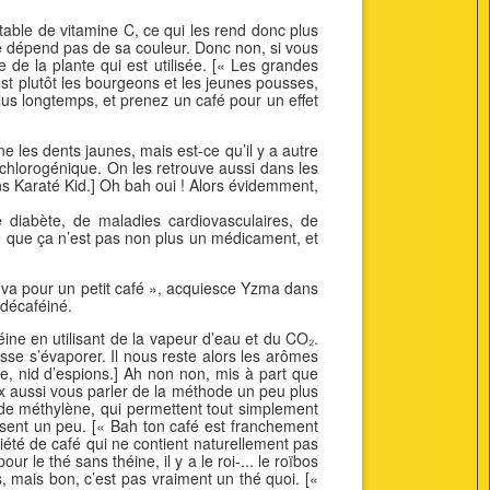
otable de vitamine C, ce qui les rend donc plus
ne dépend pas de sa couleur. Donc non, si vous
e de la plante qui est utilisée. [« Les grandes
st plutôt les bourgeons et les jeunes pousses,
plus longtemps, et prenez un café pour un effet
e les dents jaunes, mais est-ce qu’il y a autre
 chlorogénique. On les retrouve aussi dans les
ans Karaté Kid.] Oh bah oui ! Alors évidemment,
 diabète, de maladies cardiovasculaires, de
e que ça n’est pas non plus un médicament, et
u, va pour un petit café », acquiesce Yzma dans
 décaféiné.
éine en utilisant de la vapeur d’eau et du CO₂.
isse s’évaporer. Il nous reste alors les arômes
e, nid d’espions.] Ah non non, mis à part que
x aussi vous parler de la méthode un peu plus
 de méthylène, qui permettent tout simplement
issent un peu. [« Bah ton café est franchement
iété de café qui ne contient naturellement pas
 le thé sans théine, il y a le roi-... le roïbos
os, mais bon, c’est pas vraiment un thé quoi. [«