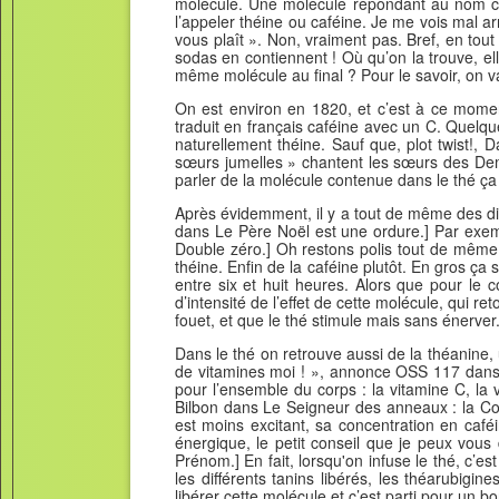
molécule. Une molécule répondant au nom ch
l’appeler théine ou caféine. Je me vois mal arr
vous plaît ». Non, vraiment pas. Bref, en tou
sodas en contiennent ! Où qu’on la trouve, ell
même molécule au final ? Pour le savoir, on v
On est environ en 1820, et c’est à ce momen
traduit en français caféine avec un C. Quelqu
naturellement théine. Sauf que, plot twist!
sœurs jumelles » chantent les sœurs des Demo
parler de la molécule contenue dans le thé ça
Après évidemment, il y a tout de même des dif
dans Le Père Noël est une ordure.] Par exem
Double zéro.] Oh restons polis tout de même !
théine. Enfin de la caféine plutôt. En gros ça
entre six et huit heures. Alors que pour le 
d’intensité de l’effet de cette molécule, qui r
fouet, et que le thé stimule mais sans énerver
Dans le thé on retrouve aussi de la théanine, 
de vitamines moi ! », annonce OSS 117 dans R
pour l’ensemble du corps : la vitamine C, la
Bilbon dans Le Seigneur des anneaux : la Co
est moins excitant, sa concentration en caféi
énergique, le petit conseil que je peux vous 
Prénom.] En fait, lorsqu'on infuse le thé, c’es
les différents tanins libérés, les théarubigi
libérer cette molécule et c’est parti pour un bo