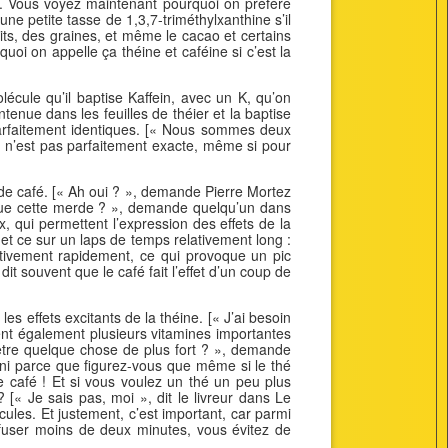
. Vous voyez maintenant pourquoi on préfère
une petite tasse de 1,3,7-triméthylxanthine s’il
its, des graines, et même le cacao et certains
uoi on appelle ça théine et caféine si c’est la
cule qu’il baptise Kaffein, avec un K, qu’on
enue dans les feuilles de théier et la baptise
parfaitement identiques. [« Nous sommes deux
e n’est pas parfaitement exacte, même si pour
 de café. [« Ah oui ? », demande Pierre Mortez
 que cette merde ? », demande quelqu’un dans
, qui permettent l’expression des effets de la
 et ce sur un laps de temps relativement long :
lativement rapidement, ce qui provoque un pic
it souvent que le café fait l’effet d’un coup de
s effets excitants de la théine. [« J’ai besoin
ent également plusieurs vitamines importantes
-être quelque chose de plus fort ? », demande
ni parce que figurez-vous que même si le thé
de café ! Et si vous voulez un thé un peu plus
 [« Je sais pas, moi », dit le livreur dans Le
écules. Et justement, c’est important, car parmi
 infuser moins de deux minutes, vous évitez de