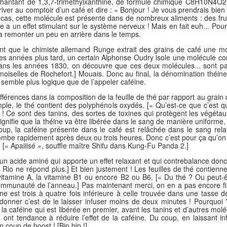
antant de 1,3,7-triméthylxanthine, de formule chimique C8H10N4O2
iver au comptoir d’un café et dire : « Bonjour ! Je vous prendrais bien 
t cas, cette molécule est présente dans de nombreux aliments : des fru
e a un effet stimulant sur le système nerveux ! Mais en fait euh... Pourq
a remonter un peu en arrière dans le temps.
t que le chimiste allemand Runge extrait des grains de café une molé
es années plus tard, un certain Alphonse Oudry isole une molécule cont
, Dans les années 1830, on découvre que ces deux molécules... sont 
iselles de Rochefort.] Mouais. Donc au final, la dénomination théin
 semble plus logique que de l’appeler caféine.
férences dans la composition de la feuille de thé par rapport au grain
ple, le thé contient des polyphénols oxydés. [« Qu’est-ce que c’est
 Ce sont des tanins, des sortes de toxines qui protègent les végétaux
 signifie que la théine va être libérée dans le sang de manière uniforme,
coup, la caféine présente dans le café est relâchée dans le sang re
etombe rapidement après deux ou trois heures. Donc c’est pour ça qu’on d
. [« Apaiiisé », souffle maître Shifu dans Kung-Fu Panda 2.]
un acide aminé qui apporte un effet relaxant et qui contrebalance donc le
io ne répond plus.] Et bien justement ! Les feuilles de thé contienn
 vitamine A, la vitamine B1 ou encore B2 ou B6. [« Du thé ? Ou peut
mmunauté de l’anneau.] Pas maintenant merci, on en a pas encore fi
ne est trois à quatre fois inférieure à celle trouvée dans une tasse 
donner c’est de le laisser infuser moins de deux minutes ! Pourquoi ?
t la caféine qui est libérée en premier, avant les tanins et d’autres mol
nes ont tendance à réduire l’effet de la caféine. Du coup, en laissant
n coup de boost ! [Bip bip !]