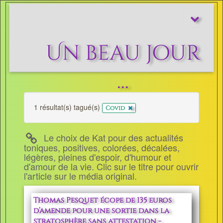
Afficher/m
le
menu
Un beau jour
...
1 résultat(s) tagué(s)
x
Covid
Le choix de Kat pour des actualités
toniques, positives, colorées, décalées,
légères, pleines d'espoir, d'humour et
d'amour de la vie. Clic sur le titre pour ouvrir
l'article sur le média original.
Thomas Pesquet écope de 135 euros
d’amende pour une sortie dans la
stratosphère sans attestation -