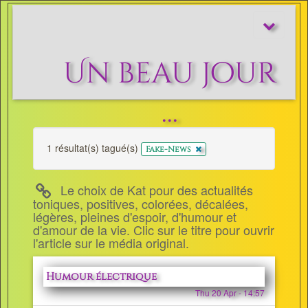
Afficher/m
le
menu
Un beau jour
...
1 résultat(s) tagué(s)
x
Fake-News
Le choix de Kat pour des actualités
toniques, positives, colorées, décalées,
légères, pleines d'espoir, d'humour et
d'amour de la vie. Clic sur le titre pour ouvrir
l'article sur le média original.
Humour électrique
Thu 20 Apr - 14:57