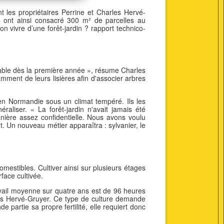
t les propriétaires Perrine et Charles Hervé-
ls ont ainsi consacré 300 m² de parcelles au
on vivre d’une forêt-jardin ? rapport technico-
entable dès la première année », résume Charles
amment de leurs lisières afin d'associer arbres
 en Normandie sous un climat tempéré. Ils les
raliser. « La forêt-jardin n'avait jamais été
nière assez confidentielle. Nous avons voulu
nt. Un nouveau métier apparaîtra : sylvanier, le
estibles. Cultiver ainsi sur plusieurs étages
face cultivée.
avail moyenne sur quatre ans est de 96 heures
les Hervé-Gruyer. Ce type de culture demande
 partie sa propre fertilité, elle requiert donc