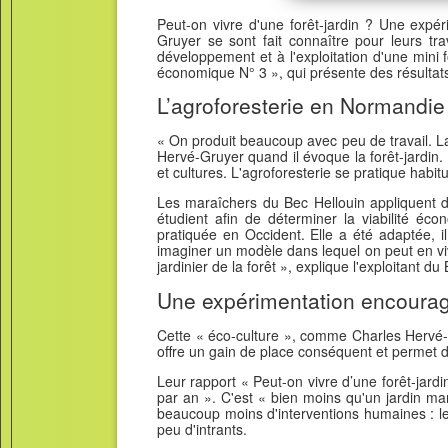
Peut-on vivre d'une forêt-jardin ? Une expér
Gruyer se sont fait connaître pour leurs tr
développement et à l'exploitation d'une mini f
économique N° 3 », qui présente des résulta
L’agroforesterie en Normandie
« On produit beaucoup avec peu de travail. La 
Hervé-Gruyer quand il évoque la forêt-jardin. 
et cultures. L'agroforesterie se pratique habi
Les maraîchers du Bec Hellouin appliquent de
étudient afin de déterminer la viabilité éco
pratiquée en Occident. Elle a été adaptée, 
imaginer un modèle dans lequel on peut en vivre
jardinier de la forêt », explique l'exploitant du
Une expérimentation encoura
Cette « éco-culture », comme Charles Hervé-G
offre un gain de place conséquent et permet d
Leur rapport « Peut-on vivre d’une forêt-jar
par an ». C'est « bien moins qu'un jardin m
beaucoup moins d'interventions humaines : les 
peu d'intrants.