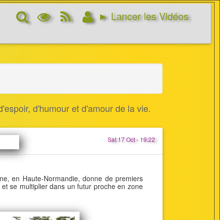
Rechercher
Options
RSS
Connexion
► Lancer les Vidéos
d’affichage
Feed
'espoir, d'humour et d'amour de la vie.
Sat 17 Oct - 19:22
rrine, en Haute-Normandie, donne de premiers
 et se multiplier dans un futur proche en zone