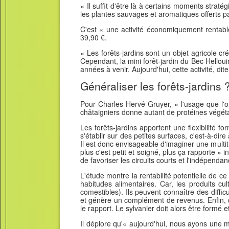
« Il suffit d'être là à certains moments straté
les plantes sauvages et aromatiques offerts par
C'est « une activité économiquement rentabl
39,90 €.
« Les forêts-jardins sont un objet agricole 
Cependant, la mini forêt-jardin du Bec Hellouin
années à venir. Aujourd'hui, cette activité, d
Généraliser les forêts-jardins 
Pour Charles Hervé Gruyer, « l'usage que l'on 
châtaigniers donne autant de protéines végétal
Les forêts-jardins apportent une flexibilité fo
s'établir sur des petites surfaces, c'est-à-di
Il est donc envisageable d'imaginer une multi
plus c'est petit et soigné, plus ça rapporte » 
de favoriser les circuits courts et l'indépenda
L'étude montre la rentabilité potentielle de 
habitudes alimentaires. Car, les produits cu
comestibles). Ils peuvent connaître des diff
et génère un complément de revenus. Enfin, c
le rapport. Le sylvanier doit alors être formé
Il déplore qu'« aujourd'hui, nous ayons une m