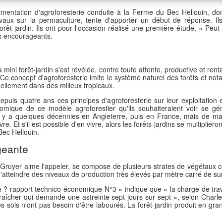
imentation d'agroforesterie conduite à la Ferme du Bec Hellouin, don
avaux sur la permaculture, tente d'apporter un début de réponse. I
orêt-jardin. Ils ont pour l'occasion réalisé une première étude, « Peut-
ts encourageants.
mini forêt-jardin s'est révélée, contre toute attente, productive et r
Ce concept d'agroforesterie imite le système naturel des forêts et not
tuellement dans des milieux tropicaux.
puis quatre ans ces principes d'agroforesterie sur leur exploitation
nomique de ce modèle agroforestier qu'ils souhaiteraient voir se géné
il y a quelques décennies en Angleterre, puis en France, mais de ma
. Et s'il est possible d'en vivre, alors les forêts-jardins se multipliero
 Bec Hellouin.
geante
ruyer aime l'appeler, se compose de plusieurs strates de végétaux com
'atteindre des niveaux de production très élevés par mètre carré de sur
din ? rapport technico-économique N°3 » indique que « la charge de tr
araîcher qui demande une astreinte sept jours sur sept », selon Char
sols n'ont pas besoin d'être labourés. La forêt-jardin produit en grande