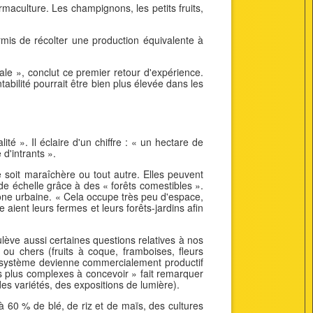
ermaculture. Les champignons, les petits fruits,
mis de récolter une production équivalente à
le », conclut ce premier retour d'expérience.
tabilité pourrait être bien plus élevée dans les
té ». Il éclaire d'un chiffre : « un hectare de
d'intrants ».
lle soit maraîchère ou tout autre. Elles peuvent
nde échelle grâce à des « forêts comestibles ».
zone urbaine. « Cela occupe très peu d'espace,
 aient leurs fermes et leurs forêts-jardins afin
lève aussi certaines questions relatives à nos
 ou chers (fruits à coque, framboises, fleurs
écosystème devienne commercialement productif
s plus complexes à concevoir » fait remarquer
des variétés, des expositions de lumière).
à 60 % de blé, de riz et de maïs, des cultures