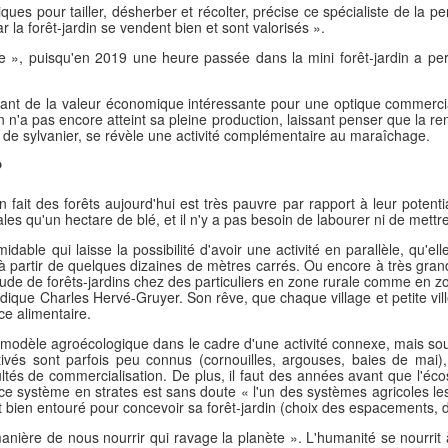
giques pour tailler, désherber et récolter, précise ce spécialiste de la p
 la forêt-jardin se vendent bien et sont valorisés ».
e », puisqu'en 2019 une heure passée dans la mini forêt-jardin a per
créant de la valeur économique intéressante pour une optique commercia
 n'a pas encore atteint sa pleine production, laissant penser que la ren
ite de sylvanier, se révèle une activité complémentaire au maraîchage.
?
fait des forêts aujourd'hui est très pauvre par rapport à leur potentiali
es qu'un hectare de blé, et il n'y a pas besoin de labourer ni de mettre 
rmidable qui laisse la possibilité d'avoir une activité en parallèle, qu'e
re à partir de quelques dizaines de mètres carrés. Ou encore à très gra
tude de forêts-jardins chez des particuliers en zone rurale comme en 
indique Charles Hervé-Gruyer. Son rêve, que chaque village et petite ville
nce alimentaire.
ce modèle agroécologique dans le cadre d'une activité connexe, mais sou
ltivés sont parfois peu connus (cornouilles, argouses, baies de mai),
icultés de commercialisation. De plus, il faut des années avant que l'
e système en strates est sans doute « l'un des systèmes agricoles le
 et bien entouré pour concevoir sa forêt-jardin (choix des espacements, 
anière de nous nourrir qui ravage la planète ». L'humanité se nourrit 