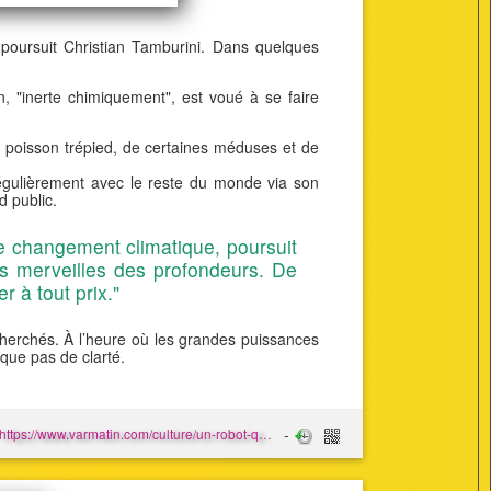
, poursuit Christian Tamburini. Dans quelques
, "inerte chimiquement", est voué à se faire
u poisson trépied, de certaines méduses et de
régulièrement avec le reste du monde via son
d public.
le changement climatique, poursuit
les merveilles des profondeurs. De
er à tout prix."
herchés. À l’heure où les grandes puissances
nque pas de clarté.
https://www.varmatin.com/culture/un-robot-qui-ressemble-furieusement-a-wall-e-part-explorer-les-grandes-profondeurs-au-large-de-toulon-743061