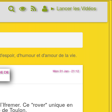
Rechercher
Options
RSS
Connexion
► Lancer les Vidéos
d’affichage
Feed
'espoir, d'humour et d'amour de la vie.
Mon 31 Jan - 21:12
ge de
l’Ifremer. Ce "rover" unique en
 de Toulon.