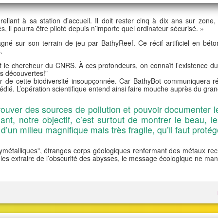
eliant à sa station d’accueil. Il doit rester cinq à dix ans sur zone
 il pourra être piloté depuis n’importe quel ordinateur sécurisé. »
é sur son terrain de jeu par BathyReef. Ce récif artificiel en béton
.
t le chercheur du CNRS. À ces profondeurs, on connaît l’existence d
es découvertes!"
iter de cette biodiversité insoupçonnée. Car BathyBot communiquera 
dédié. L’opération scientifique entend ainsi faire mouche auprès du gran
rouver des sources de pollution et pouvoir documenter 
nt, notre objectif, c’est surtout de montrer le beau, 
it d’un milieu magnifique mais très fragile, qu’il faut protég
lymétalliques", étranges corps géologiques renfermant des métaux rec
 à les extraire de l’obscurité des abysses, le message écologique ne ma