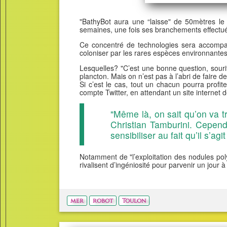
"BathyBot aura une “laisse" de 50mètres le r
semaines, une fois ses branchements effectués,
Ce concentré de technologies sera accompagn
coloniser par les rares espèces environnantes
Lesquelles? "C’est une bonne question, souri
plancton. Mais on n’est pas à l’abri de faire d
Si c’est le cas, tout un chacun pourra prof
compte Twitter, en attendant un site internet 
"Même là, on sait qu’on va t
Christian Tamburini. Cependa
sensibiliser au fait qu’il s’ag
Notamment de "l’exploitation des nodules po
rivalisent d’ingéniosité pour parvenir un jour
mer
robot
Toulon