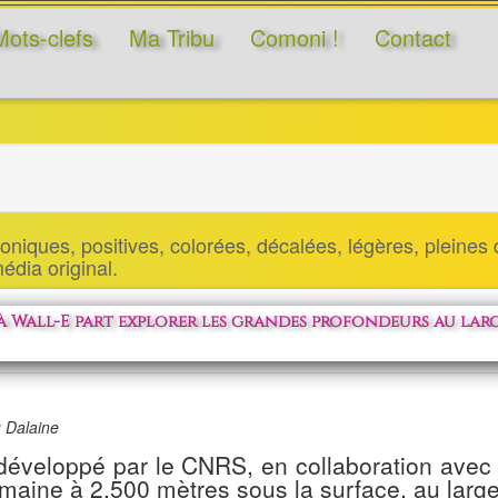
Mots-clefs
Ma Tribu
Comoni !
Contact
niques, positives, colorées, décalées, légères, pleines d
 média original.
à Wall-E part explorer les grandes profondeurs au lar
u Dalaine
 développé par le CNRS, en collaboration avec 
aine à 2.500 mètres sous la surface, au large