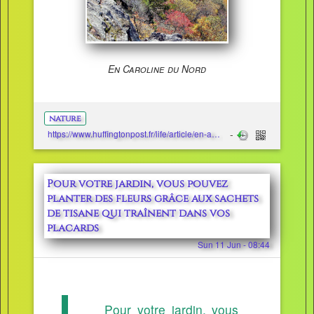
En Caroline du Nord
nature
https://www.huffingtonpost.fr/life/article/en-automne-pourquoi-les-feuilles-des-arbres-sont-rouges-orange-ou-jaunes-clx1_131677.html
Pour votre jardin, vous pouvez
planter des fleurs grâce aux sachets
de tisane qui traînent dans vos
placards
Sun 11 Jun - 08:44
Pour votre jardin, vous