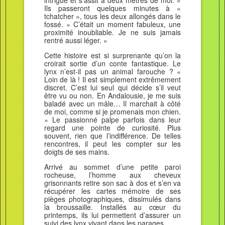
intrigué et s’assit à deux mètres de moi. »
Ils passeront quelques minutes à «
tchatcher », tous les deux allongés dans le
fossé. « C’était un moment fabuleux, une
proximité inoubliable. Je ne suis jamais
rentré aussi léger. »
Cette histoire est si surprenante qu’on la
croirait sortie d’un conte fantastique. Le
lynx n’est-il pas un animal farouche ? «
Loin de là ! Il est simplement extrêmement
discret. C’est lui seul qui décide s’il veut
être vu ou non. En Andalousie, je me suis
baladé avec un mâle… Il marchait à côté
de moi, comme si je promenais mon chien.
» Le passionné palpe parfois dans leur
regard une pointe de curiosité. Plus
souvent, rien que l’indifférence. De telles
rencontres, il peut les compter sur les
doigts de ses mains.
Arrivé au sommet d’une petite paroi
rocheuse, l’homme aux cheveux
grisonnants retire son sac à dos et s’en va
récupérer les cartes mémoire de ses
pièges photographiques, dissimulés dans
la broussaille. Installés au cœur du
printemps, ils lui permettent d’assurer un
suivi des lynx vivant dans les parages.