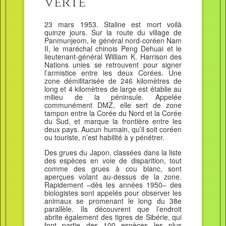
verte
23 mars 1953. Staline est mort voilà
quinze jours. Sur la route du village de
Panmunjeom, le général nord-coréen Nam
II, le maréchal chinois Peng Dehuai et le
lieutenant-général William K. Harrison des
Nations unies se retrouvent pour signer
l’armistice entre les deux Corées. Une
zone démilitarisée de 246 kilomètres de
long et 4 kilomètres de large est établie au
milieu de la péninsule. Appelée
communément DMZ, elle sert de zone
tampon entre la Corée du Nord et la Corée
du Sud, et marque la frontière entre les
deux pays. Aucun humain, qu’il soit coréen
ou touriste, n’est habilité à y pénétrer.
Des grues du Japon, classées dans la liste
des espèces en voie de disparition, tout
comme des grues à cou blanc, sont
aperçues volant au-dessus de la zone.
Rapidement –dès les années 1950– des
biologistes sont appelés pour observer les
animaux se promenant le long du 38e
parallèle. Ils découvrent que l’endroit
abrite également des tigres de Sibérie, qui
font partie des 100 espèces les plus