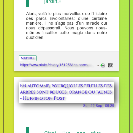
jardin.»
Alors, voilà le plus merveilleux de l’histoire
des parcs involontaires: d’une certaine
manière, il ne s’agit pas d’un miracle qui
nous dépasserait. Nous pouvons nous-
mêmes insuffler cette magie dans notre
quotidien.
nature
https://www.slate.fr/story/151256/les-parcs-involontaires
En automne, pourquoi les feuilles des
arbres sont rouges, orange ou jaunes
- Huffington Post
Sun 22 Sep - 09:29
C'est l'un des plus