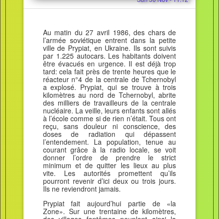
Au matin du 27 avril 1986, des chars de
l’armée soviétique entrent dans la petite
ville de Prypiat, en Ukraine. Ils sont suivis
par 1.225 autocars. Les habitants doivent
être évacués en urgence. Il est déjà trop
tard: cela fait près de trente heures que le
réacteur n°4 de la centrale de Tchernobyl
a explosé. Prypiat, qui se trouve à trois
kilomètres au nord de Tchernobyl, abrite
des milliers de travailleurs de la centrale
nucléaire. La veille, leurs enfants sont allés
à l’école comme si de rien n’était. Tous ont
reçu, sans douleur ni conscience, des
doses de radiation qui dépassent
l’entendement. La population, tenue au
courant grâce à la radio locale, se voit
donner l’ordre de prendre le strict
minimum et de quitter les lieux au plus
vite. Les autorités promettent qu’ils
pourront revenir d’ici deux ou trois jours.
Ils ne reviendront jamais.
Prypiat fait aujourd’hui partie de «la
Zone». Sur une trentaine de kilomètres,
des villages fantômes peuplent ainsi la