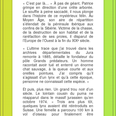
« C’est par là… » À pas de géant, Patrice
grimpe en direction d’une crête arborée.
Le souffle à peine saccadé, il nous plonge
dans l’histoire de ce mystérieux félin. Au
Moyen Âge, son aire de répartition
s’étendait de la péninsule ibérique aux
confins de la Sibérie. Victime de la chasse,
de la destruction de son habitat et de la
raréfaction de ses proies, il disparut de
l’Europe de l’Ouest à la fin du XIXᵉ siècle.
« L’ultime trace que j’ai trouvé dans les
archives départementales du Jura
remonte à 1885, détaille le fondateur du
pôle Grands prédateurs. Un homme
racontait avoir tué et enterré un énorme
chat sauvage, à la queue courte et aux
oreilles pointues. J’ai compris qu’il
s’agissait d’un lynx et qu’à cette époque,
personne ne connaissait cette espèce. »
Et puis, plus rien. Un grand trou noir d’un
siècle. Le lointain cousin du puma ne
réapparut dans le massif jurassien qu’en
octobre 1974. « Trois ans plus tôt,
quelques lynx avaient été réintroduits en
Suisse. Une femelle a parcouru 100 km à
vol d’oiseau pour finalement être