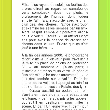
Filtrant les rayons du soleil, les feuilles des
arbres offrent au regard un camaïeu de
verts somptueux. Sous nos pieds, le
bruissement de l’humus, dont l’odeur
emplie l’air frais, s’accorde avec le chant
d’un geai des chênes. Patrice s’accroupit
et examine les selles semées par un lynx.
Alors, l’esprit s’emballe : peut-être allons-
nous le voir ? Il sourit. « J’ai attendu vingt
ans pour avoir la chance de croiser son
chemin dans le Jura. Et dire que ça s’est
joué à une bière… »
À la fin des années 2000, le photographe
rendit visite à un éleveur pour travailler à
la mise en place de chiens de protection
[2]. « Au moment où j’allais partir, il
m’invite à entrer boire un verre. Je cède et
finis par m’en aller assez tardivement. » La
nuit était tombée sur la vallée. Dans les
phares de sa voiture, il aperçut au loin filer
deux ombres furtives : « Putain, des lynx !
» Il écrasa aussitôt sa pédale de frein,
s’arrêta en travers de la route et sauta sur
le bitume. « Je me suis mis à les appeler,
poursuit-il en gesticulant pour imiter la
scène. Et paf ! Un jeune lynx fit demi-tour,