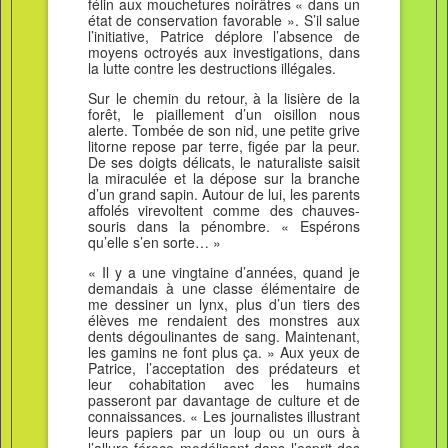
félin aux mouchetures noirâtres « dans un
état de conservation favorable ». S’il salue
l’initiative, Patrice déplore l’absence de
moyens octroyés aux investigations, dans
la lutte contre les destructions illégales.
Sur le chemin du retour, à la lisière de la
forêt, le piaillement d’un oisillon nous
alerte. Tombée de son nid, une petite grive
litorne repose par terre, figée par la peur.
De ses doigts délicats, le naturaliste saisit
la miraculée et la dépose sur la branche
d’un grand sapin. Autour de lui, les parents
affolés virevoltent comme des chauves-
souris dans la pénombre. « Espérons
qu’elle s’en sorte… »
« Il y a une vingtaine d’années, quand je
demandais à une classe élémentaire de
me dessiner un lynx, plus d’un tiers des
élèves me rendaient des monstres aux
dents dégoulinantes de sang. Maintenant,
les gamins ne font plus ça. » Aux yeux de
Patrice, l’acceptation des prédateurs et
leur cohabitation avec les humains
passeront par davantage de culture et de
connaissances. « Les journalistes illustrant
leurs papiers par un loup ou un ours à