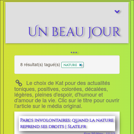
Afficher/m
le
menu
Un beau jour
...
8 résultat(s) tagué(s)
x
nature
Le choix de Kat pour des actualités
toniques, positives, colorées, décalées,
légères, pleines d'espoir, d'humour et
d'amour de la vie. Clic sur le titre pour ouvrir
l'article sur le média original.
Parcs involontaires: quand la nature
reprend ses droits | Slate.fr
Sun 30 Nov - 11:12