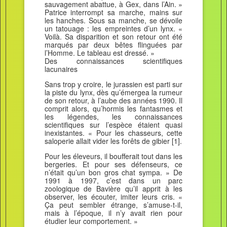
sauvagement abattue, à Gex, dans l’Ain. »
Patrice interrompt sa marche, mains sur
les hanches. Sous sa manche, se dévoile
un tatouage : les empreintes d’un lynx. «
Voilà. Sa disparition et son retour ont été
marqués par deux bêtes flinguées par
l’Homme. Le tableau est dressé. »
Des connaissances scientifiques
lacunaires
Sans trop y croire, le jurassien est parti sur
la piste du lynx, dès qu’émergea la rumeur
de son retour, à l’aube des années 1990. Il
comprit alors, qu’hormis les fantasmes et
les légendes, les connaissances
scientifiques sur l’espèce étaient quasi
inexistantes. « Pour les chasseurs, cette
saloperie allait vider les forêts de gibier [1].
Pour les éleveurs, il boufferait tout dans les
bergeries. Et pour ses défenseurs, ce
n’était qu’un bon gros chat sympa. » De
1991 à 1997, c’est dans un parc
zoologique de Bavière qu’il apprit à les
observer, les écouter, imiter leurs cris. «
Ça peut sembler étrange, s’amuse-t-il,
mais à l’époque, il n’y avait rien pour
étudier leur comportement. »