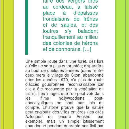
faire des vergers tirés
au cordeau, a laissé
place à d’épaisses
frondaisons de frênes
et de saules, et des
loutres s’y baladent
tranquillement au milieu
des colonies de hérons
et de cormorans. […]
Une simple route dans une forêt, dès lors
qu’elle ne sera plus empruntée, disparaîtra
au bout de quelques années (dans l’entre
deux mers le village de Citon, abandonné
dans les années 1970, n’a plus de route
d’accès goudronnée reconnaissable car
elle a été recouverte par la végétation en
taillis). Les images que l’on peut voir dans
les films hollywoodiens post-
apocalyptiques ne sont pas loin du
compte. L’histoire prouve que la nature
peut engloutir des villes entières (les cités
Aztèques ou encore Angkhor par
exemple), mais un simple lotissement
abandonné pendant quarante ans finit par