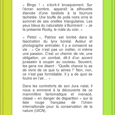
« Bingo ! » s’écrit-il brusquement. Sur
l’écran sombre, apparaît la silhouette
élancée d’une bestiole à la fourrure
tachetée. Une touffe de poils noirs orne le
sommet de ses oreilles triangulaires. Les
yeux bleus du naturaliste s’illuminent : « Je
te présente Rocky, le mâle du coin. »
« Petiot », Patrice est tombé dans la
fascination du lynx boréal. Auteur et
photographe animalier, il y a consacré sa
vie : « Ce n’est pas un métier, ni même
une passion. C’est un chemin de vie, une
obligation, un combat, dit-il d’un accent
jurassien à couper au couteau. Souvent,
les gens me disent : "Quelle chance tu as
de vivre de ce que tu aimes !" Non, non,
ce n’est pas formidable. Il y a de quoi se
foutre en l’air… »
Dans les contreforts de son Jura natal, il
nous a emmené à la découverte de ce
mammifère fantomatique et menacé,
classé « en danger de disparition » sur la
liste rouge française de l’Union
internationale pour la conservation de la
nature (UICN).