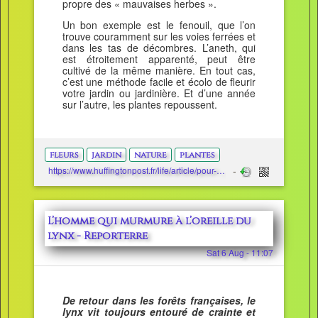
propre des « mauvaises herbes ».
Un bon exemple est le fenouil, que l’on
trouve couramment sur les voies ferrées et
dans les tas de décombres. L’aneth, qui
est étroitement apparenté, peut être
cultivé de la même manière. En tout cas,
c’est une méthode facile et écolo de fleurir
votre jardin ou jardinière. Et d’une année
sur l’autre, les plantes repoussent.
fleurs
jardin
nature
plantes
https://www.huffingtonpost.fr/life/article/pour-votre-jardin-vous-pouvez-planter-des-fleurs-grace-aux-sachets-de-tisane-qui-trainent-dans-vos-placards_218991.html
L’homme qui murmure à l’oreille du
lynx - Reporterre
Sat 6 Aug - 11:07
De retour dans les forêts françaises, le
lynx vit toujours entouré de crainte et