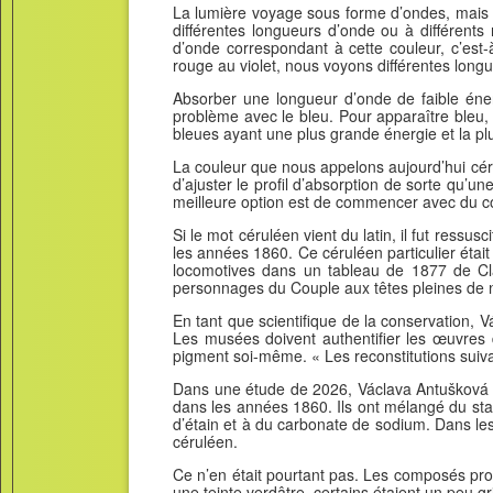
La lumière voyage sous forme d’ondes, mais c
différentes longueurs d’onde ou à différents
d’onde correspondant à cette couleur, c’est-
rouge au violet, nous voyons différentes longue
Absorber une longueur d’onde de faible énerg
problème avec le bleu. Pour apparaître bleu,
bleues ayant une plus grande énergie et la pl
La couleur que nous appelons aujourd’hui céru
d’ajuster le profil d’absorption de sorte qu’u
meilleure option est de commencer avec du cob
Si le mot céruléen vient du latin, il fut ressu
les années 1860. Ce céruléen particulier étai
locomotives dans un tableau de 1877 de Cla
personnages du Couple aux têtes pleines de 
En tant que scientifique de la conservation,
Les musées doivent authentifier les œuvres d’
pigment soi-même. « Les reconstitutions suiva
Dans une étude de 2026, Václava Antušková et
dans les années 1860. Ils ont mélangé du sta
d’étain et à du carbonate de sodium. Dans les
céruléen.
Ce n’en était pourtant pas. Les composés prod
une teinte verdâtre, certains étaient un peu g