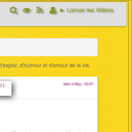
Rechercher
Options
RSS
Connexion
► Lancer les Vidéos
d’affichage
Feed
'espoir, d'humour et d'amour de la vie.
Mon 4 May - 20:07
 |