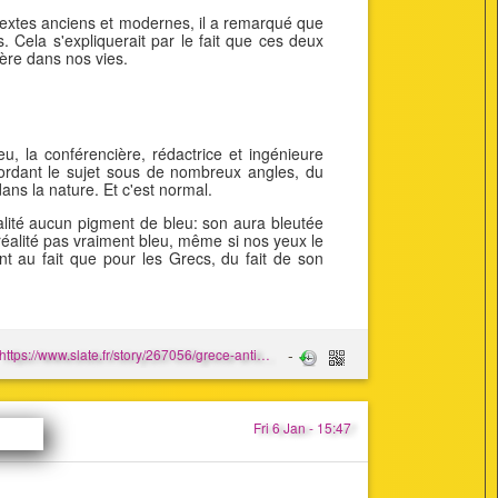
e textes anciens et modernes, il a remarqué que
 Cela s'expliquerait par le fait que ces deux
ière dans nos vies.
u, la conférencière, rédactrice et ingénieure
Abordant le sujet sous de nombreux angles, du
ans la nature. Et c'est normal.
alité aucun pigment de bleu: son aura bleutée
 réalité pas vraiment bleu, même si nos yeux le
nt au fait que pour les Grecs, du fait de son
https://www.slate.fr/story/267056/grece-antique-couleur-bleue-existence-homere-odyssee-ciel-mer
Fri 6 Jan - 15:47