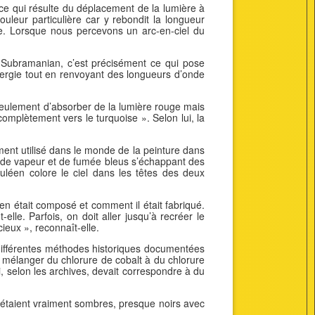
ce qui résulte du déplacement de la lumière à
uleur particulière car y rebondit la longueur
bée. Lorsque nous percevons un arc-en-ciel du
as Subramanian, c’est précisément ce qui pose
nergie tout en renvoyant des longueurs d’onde
 seulement d’absorber de la lumière rouge mais
complètement vers le turquoise ». Selon lui, la
rement utilisé dans le monde de la peinture dans
es de vapeur et de fumée bleus s’échappant des
léen colore le ciel dans les têtes des deux
n était composé et comment il était fabriqué.
lle. Parfois, on doit aller jusqu’à recréer le
ieux », reconnaît-elle.
 différentes méthodes historiques documentées
 mélanger du chlorure de cobalt à du chlorure
, selon les archives, devait correspondre à du
s étaient vraiment sombres, presque noirs avec