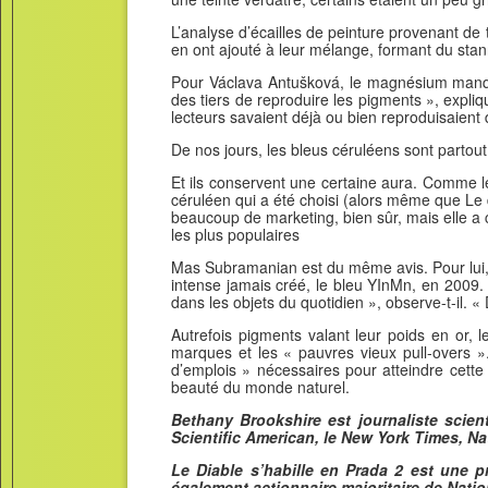
L’analyse d’écailles de peinture provenant d
en ont ajouté à leur mélange, formant du stan
Pour Václava Antušková, le magnésium manquan
des tiers de reproduire les pigments », expliq
lecteurs savaient déjà ou bien reproduisaient d
De nos jours, les bleus céruléens sont partout 
Et ils conservent une certaine aura. Comme l
céruléen qui a été choisi (alors même que Le dia
beaucoup de marketing, bien sûr, mais elle a
les plus populaires
Mas Subramanian est du même avis. Pour lui, c
intense jamais créé, le bleu YInMn, en 2009. L
dans les objets du quotidien », observe-t-il. 
Autrefois pigments valant leur poids en or, 
marques et les « pauvres vieux pull-overs »
d’emplois » nécessaires pour atteindre cette c
beauté du monde naturel.
Bethany Brookshire est journaliste scien
Scientific American, le New York Times, Na
Le Diable s’habille en Prada 2 est une 
également actionnaire majoritaire de Nati