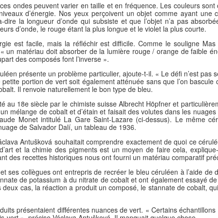
es ondes peuvent varier en taille et en fréquence. Les couleurs sont 
 niveaux d’énergie. Nos yeux perçoivent un objet comme ayant une co
à-dire la longueur d’onde qui subsiste et que l’objet n’a pas absor
urs d’onde, le rouge étant la plus longue et le violet la plus courte.
ie est facile, mais la réfléchir est difficile. Comme le souligne M
 « un matériau doit absorber de la lumière rouge / orange de faible é
upart des composés font l’inverse ».
léen présente un problème particulier, ajoute-t-il. « Le défi n’est pas
ne petite portion de vert soit également atténuée sans que l’on bascule 
alt. Il renvoie naturellement le bon type de bleu.
scité au 18e siècle par le chimiste suisse Albrecht Höpfner et particuliè
t un mélange de cobalt et d’étain et faisait des volutes dans les nuag
ude Monet intitulé La Gare Saint-Lazare (ci-dessus). Le même céru
nuage de Salvador Dalí, un tableau de 1936.
 Václava Antušková souhaitait comprendre exactement de quoi ce cérulée
art et la chimie des pigments est un moyen de faire cela, explique-t-e
nt des recettes historiques nous ont fourni un matériau comparatif préc
 ses collègues ont entrepris de recréer le bleu céruléen à l’aide de
nnate de potassium à du nitrate de cobalt et ont également essayé de
 deux cas, la réaction a produit un composé, le stannate de cobalt, qui
uits présentaient différentes nuances de vert. « Certains échantillon
ris-vert », précise Václava Antušková. Il manquait quelque chose.