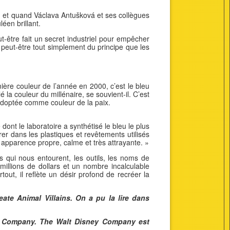
, et quand Václava Antušková et ses collègues
éen brillant.
-être fait un secret industriel pour empêcher
t peut-être tout simplement du principe que les
ère couleur de l’année en 2000, c’est le bleu
é la couleur du millénaire, se souvient-il. C’est
 adoptée comme couleur de la paix.
nt le laboratoire a synthétisé le bleu le plus
rer dans les plastiques et revêtements utilisés
e apparence propre, calme et très attrayante. »
s qui nous entourent, les outils, les noms de
illions de dollars et un nombre incalculable
tout, il reflète un désir profond de recréer la
ate Animal Villains. On a pu la lire dans
ney Company. The Walt Disney Company est