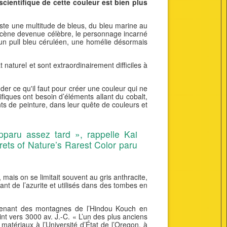
scientifique de cette couleur est bien plus
xiste une multitude de bleus, du bleu marine au
ne scène devenue célèbre, le personnage incarné
’un pull bleu céruléen, une homélie désormais
 naturel et sont extraordinairement difficiles à
nder ce qu'il faut pour créer une couleur qui ne
ifiques ont besoin d’éléments allant du cobalt,
ts de peinture, dans leur quête de couleurs et
pparu assez tard », rappelle Kai
rets of Nature’s Rarest Color paru
mais on se limitait souvent au gris anthracite,
t de l’azurite et utilisés dans des tombes en
rovenant des montagnes de l’Hindou Kouch en
nt vers 3000 av. J.-C. « L’un des plus anciens
matériaux à l’Université d’État de l’Oregon, à