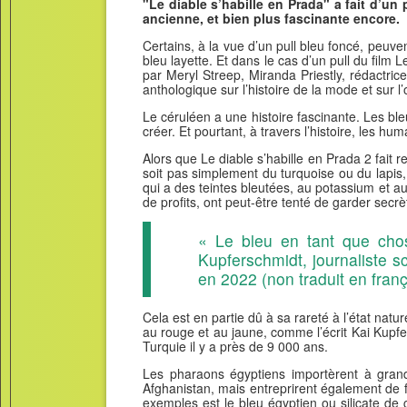
"Le diable s’habille en Prada" a fait d’un
ancienne, et bien plus fascinante encore.
Certains, à la vue d’un pull bleu foncé, peuve
bleu layette. Et dans le cas d’un pull du film
par Meryl Streep, Miranda Priestly, rédactri
anthologique sur l’histoire de la mode et sur 
Le céruléen a une histoire fascinante. Les bleu
créer. Et pourtant, à travers l’histoire, les hum
Alors que Le diable s’habille en Prada 2 fait r
soit pas simplement du turquoise ou du lapis, 
qui a des teintes bleutées, au potassium et a
de profits, ont peut-être tenté de garder secr
« Le bleu en tant que chos
Kupferschmidt, journaliste s
en 2022 (non traduit en franç
Cela est en partie dû à sa rareté à l’état nat
au rouge et au jaune, comme l’écrit Kai Kupf
Turquie il y a près de 9 000 ans.
Les pharaons égyptiens importèrent à grand
Afghanistan, mais entreprirent également de f
exemples est le bleu égyptien ou silicate de 