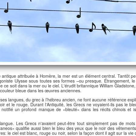
ntique attribuée à Homère, la mer est un élément central. Tantôt pe
otagoniste Ulysse sous toutes ses formes –ou presque. Étrangement, le 
 ce soit dans la mer ou le ciel. L'érudit britannique William Gladstone,
la couleur bleue dans les œuvres anciennes.
es langues, du grec à l’hébreu ancien, ne font aucune référence expli
ir et le rouge. Durant l'Antiquité, les Grecs ne voyaient-ils pas le b
 notifié un profond manque de «bleuté» dans les récits chinois et i
langue. Les Grecs n'avaient peut-être tout simplement pas de mots 
 «kyaneos» qualifie aussi bien le bleu des yeux que le noir des vêtemen
 le ciel est blanc, rouge ou noir, selon la façon dont il agit sur la vie