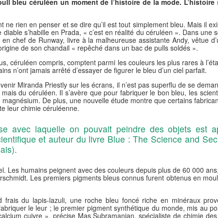
 pull bleu céruléen un moment de l’histoire de la mode. L’histoire 
nt ne rien en penser et se dire qu’il est tout simplement bleu. Mais il e
 Le diable s’habille en Prada, « c’est en réalité du céruléen ». Dans u
ce en chef de Runway, livre à la malheureuse assistante Andy, vêtue d
l’origine de son chandail « repêché dans un bac de pulls soldés ».
s, céruléen compris, comptent parmi les couleurs les plus rares à l’état
ains n’ont jamais arrêté d’essayer de figurer le bleu d’un ciel parfait.
evenir Miranda Priestly sur les écrans, il n’est pas superflu de se dema
mais du céruléen. Il s’avère que pour fabriquer le bon bleu, les scient
u magnésium. De plus, une nouvelle étude montre que certains fabrican
ète leur chimie céruléenne.
e avec laquelle on pouvait peindre des objets est a
cientifique et auteur du livre Blue : The Science and Sec
ais).
urel. Les humains peignent avec des couleurs depuis plus de 60 000 ans, 
erschmidt. Les premiers pigments bleus connus furent obtenus en moulan
 frais du lapis-lazuli, une roche bleu foncé riche en minéraux p
abriquer le leur ; le premier pigment synthétique du monde, mis au poi
calcium cuivre », précise Mas Subramanian, spécialiste de chimie des 