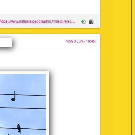
https://www.nationalgeographic.fr/histoire/sciences-chimie-le-ceruleen-une-couleur-encore-plus-difficile-a-fabriquer-que-le-bleu
Mon 3 Jun - 19:45