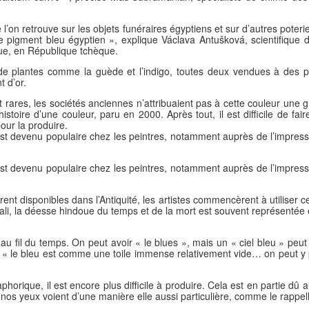
ue l’on retrouve sur les objets funéraires égyptiens et sur d’autres poter
e pigment bleu égyptien », explique Václava Antušková, scientifique 
gue, en République tchèque.
de plantes comme la guède et l’indigo, toutes deux vendues à des pri
t d’or.
res, les sociétés anciennes n’attribuaient pas à cette couleur une gra
stoire d’une couleur, paru en 2000. Après tout, il est difficile de fa
ur la produire.
t devenu populaire chez les peintres, notamment auprès de l’impressio
t devenu populaire chez les peintres, notamment auprès de l’impressio
ent disponibles dans l’Antiquité, les artistes commencèrent à utiliser 
ali, la déesse hindoue du temps et de la mort est souvent représentée
au fil du temps. On peut avoir « le blues », mais un « ciel bleu » pe
« le bleu est comme une toile immense relativement vide… on peut y proj
taphorique, il est encore plus difficile à produire. Cela est en partie dû 
ue nos yeux voient d’une manière elle aussi particulière, comme le rap