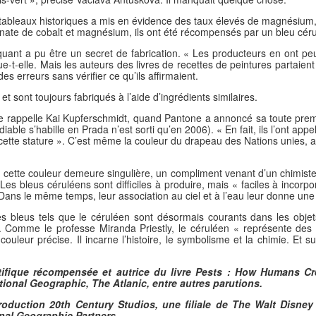
e tableaux historiques a mis en évidence des taux élevés de magnésium
nate de cobalt et magnésium, ils ont été récompensés par un bleu cérul
t a pu être un secret de fabrication. « Les producteurs en ont peut
ue-t-elle. Mais les auteurs des livres de recettes de peintures partaien
es erreurs sans vérifier ce qu’ils affirmaient.
et sont toujours fabriqués à l’aide d’ingrédients similaires.
e rappelle Kai Kupferschmidt, quand Pantone a annoncé sa toute premi
ble s’habille en Prada n’est sorti qu’en 2006). « En fait, ils l’ont appel
 cette stature ». C’est même la couleur du drapeau des Nations unies,
ette couleur demeure singulière, un compliment venant d’un chimiste do
es bleus céruléens sont difficiles à produire, mais « faciles à incorpo
« Dans le même temps, leur association au ciel et à l’eau leur donne un
les bleus tels que le céruléen sont désormais courants dans les objet
. Comme le professe Miranda Priestly, le céruléen « représente des m
ouleur précise. Il incarne l’histoire, le symbolisme et la chimie. Et sur
tifique récompensée et autrice du livre Pests : How Humans Cre
tional Geographic, The Atlanic, entre autres parutions.
production 20th Century Studios, une filiale de The Walt Dis
onal Geographic Partners.