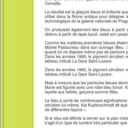
Corvallis.
Le résultat est la glaçure bleue et brillante q
utilisé dans la Rome antique pour désigner l
technologique de la galerie nationale de Pra
On produisait également des bleus à partir 
obtenu à partir de lapis-lazuli, valait son pesan
Comme les matières premières bleues étaient ra
Michel Pastoureau dans son ouvrage Bleu : hi
quand on ne dispose même pas de peinture po
Dans les années 1860, le pigment céruléen es
tableau intitulé La Gare Saint-Lazare.
Dans les années 1860, le pigment céruléen es
tableau intitulé La Gare Saint-Lazare.
Mais à mesure que les peintures bleues devinr
Marie est figurée avec une robe bleu foncé. K
layette aux bébés, garçons comme filles.
Le bleu a porté de nombreuses significations 
céruléen lui-même, Kai Kupferschmidt dit que 
de différentes façons ».
Si le bleu est difficile à cerner sur le plan mé
s’agit d’un type de lumière très particulier q