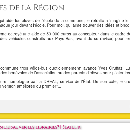
fs de la Région
qui aide les élèves de l'école de la commune, le retraité a imaginé le 
aque jour devant l'école. Pour moi, qui aime trouver des idées et bricole
 même octroyé une aide de 50 000 euros au concepteur dans le cadre des
es véhicules construits aux Pays-Bas, avant de se raviser, pour le
la commune trois vélos-bus quotidiennement" avance Yves Gruffaz. Lui
es bénévoles de l'association ou des parents d'élèves pour piloter les a
ra être homologué par la DREAL, service de l'État. De son côté, le cr
e version améliorée du premier"...
de sauver les librairies? | Slate.fr