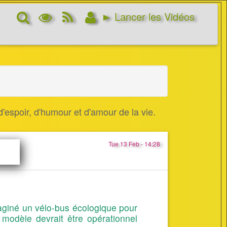
Rechercher
Options
RSS
Connexion
► Lancer les Vidéos
d’affichage
Feed
'espoir, d'humour et d'amour de la vie.
Tue 13 Feb - 14:28
maginé un vélo-bus écologique pour
modèle devrait être opérationnel