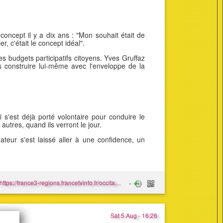
concept il y a dix ans : "Mon souhait était de
r, c'était le concept idéal".
 budgets participatifs citoyens. Yves Gruffaz
s construire lui-même avec l'enveloppe de la
 s'est déjà porté volontaire pour conduire le
utres, quand ils verront le jour.
éateur s'est laissé aller à une confidence, un
https://france3-regions.francetvinfo.fr/occitanie/herault/beziers/un-velo-bus-pour-emmener-les-enfants-a-l-ecole-le-concept-rigolo-et-ecolo-d-un-retraite-mecano-2923452.html
Sat 5 Aug - 16:26