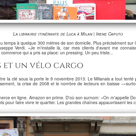
La librairie itinérante de Luca à Milan | Irene Caputo
art du temps à quelque 300 mètres de son domicile. Plus précisément sur
eppe Verdi. «Je m'installe là, car mes clients d'avant me connaissen
e commerce qui a pris sa place: un pressing. Un peu triste...
s et un vélo cargo
re la clé sous la porte le 9 novembre 2013. Le Milanais a tout tenté po
nt, la crise de 2008 et le nombre de lecteurs en baisse –«surtout,
ommerce en ligne. Amazon en prime. D'où son surnom: «On m'appelle Do
 pour faire vivre le quartier. Les grandes chaînes appauvrissent les c