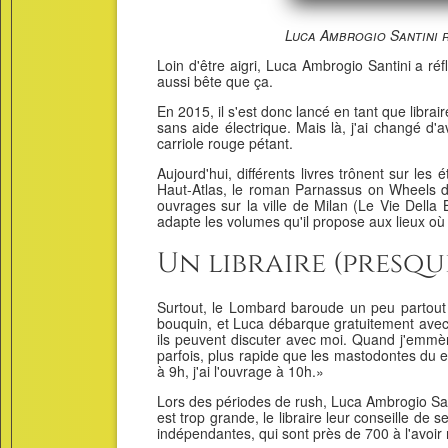
Luca Ambrogio Santini r
Loin d'être aigri, Luca Ambrogio Santini a ré
aussi bête que ça.
En 2015, il s'est donc lancé en tant que libra
sans aide électrique. Mais là, j'ai changé d'av
carriole rouge pétant.
Aujourd'hui, différents livres trônent sur le
Haut-Atlas, le roman Parnassus on Wheels de 
ouvrages sur la ville de Milan (Le Vie Della 
adapte les volumes qu'il propose aux lieux où il
Un libraire (presq
Surtout, le Lombard baroude un peu partout 
bouquin, et Luca débarque gratuitement avec 
ils peuvent discuter avec moi. Quand j'emmèn
parfois, plus rapide que les mastodontes du 
à 9h, j'ai l'ouvrage à 10h.»
Lors des périodes de rush, Luca Ambrogio Santi
est trop grande, le libraire leur conseille de 
indépendantes, qui sont près de 700 à l'avoir r