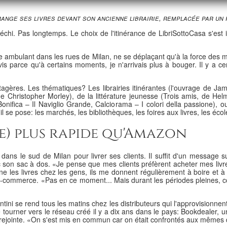
ange ses livres devant son ancienne librairie, remplacée par un 
fléchi. Pas longtemps. Le choix de l'itinérance de LibriSottoCasa s'est
ire ambulant dans les rues de Milan, ne se déplaçant qu'à la force des mo
is parce qu'à certains moments, je n'arrivais plus à bouger. Il y a cent 
s étagères. Les thématiques? Les librairies itinérantes (l'ouvrage de J
Christopher Morley), de la littérature jeunesse (Trois amis, de Helm
Bonifica – Il Naviglio Grande, Calciorama – I colori della passione),
 se pose: les marchés, les bibliothèques, les foires aux livres, les école
ue) plus rapide qu'Amazon
dans le sud de Milan pour livrer ses clients. Il suffit d'un messag
son sac à dos. «Je pense que mes clients préfèrent acheter mes livre
e les livres chez les gens, ils me donnent régulièrement à boire et à
e-commerce. «Pas en ce moment... Mais durant les périodes pleines, c
ni se rend tous les matins chez les distributeurs qui l'approvisionnent.
se tourner vers le réseau créé il y a dix ans dans le pays: Bookdealer, u
ejointe. «On s'est mis en commun car on était confrontés aux mêmes diffi