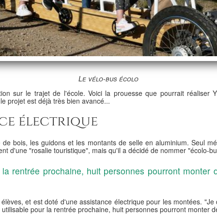
Le vélo-bus écolo
tion sur le trajet de l'école. Voici la prouesse que pourrait réalise
 projet est déjà très bien avancé...
nce électrique
e de bois, les guidons et les montants de selle en aluminium. Seul méc
ent d'une "rosalie touristique", mais qu'il a décidé de nommer "écolo-bu
à la rentrée prochaine, huit personnes pourront monter
èves, et est doté d'une assistance électrique pour les montées. "Je doi
a utilisable pour la rentrée prochaine, huit personnes pourront monter 