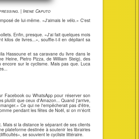
pressing. | Irene Caputo
 imposé de lui-même. «J'aimais le vélo.» C'est
llets. Enfin, presque. «J'ai fait quelques mois
kilos de livres...», souffle-t-il en dépliant sa
amila Hassoune et sa caravane du livre dans le
e Heine, Pietro Pizza, de William Steig), des
 ou encore sur le cyclisme. Mais pas que. Luca
s...
e sur Facebook ou WhatsApp pour réserver son
s plutôt que ceux d'Amazon... Quand j'arrive,
 manger.» Ce qui ne l'empêcherait pas d'être,
omme pendant les fêtes de Noël, si on m'écrit
 Mais si la distance le séparant de ses clients
ne plateforme destinée à soutenir les librairies
cultés», se souvient le cycliste littéraire.